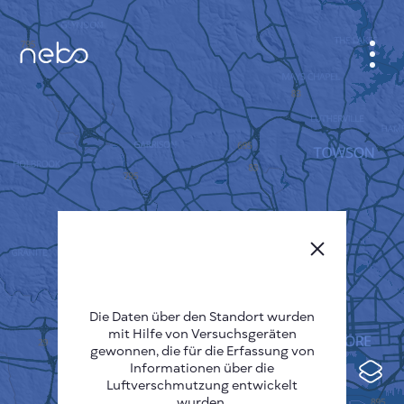
ANMELDEN
STADTPLAN
SENSOR NEBO
ÜBER UNS
SPRACHE DER SEITE
English
Česky
Die Daten über den Standort wurden
mit Hilfe von Versuchsgeräten
Deutsch
gewonnen, die für die Erfassung von
Informationen über die
Español
Luftverschmutzung entwickelt
wurden.