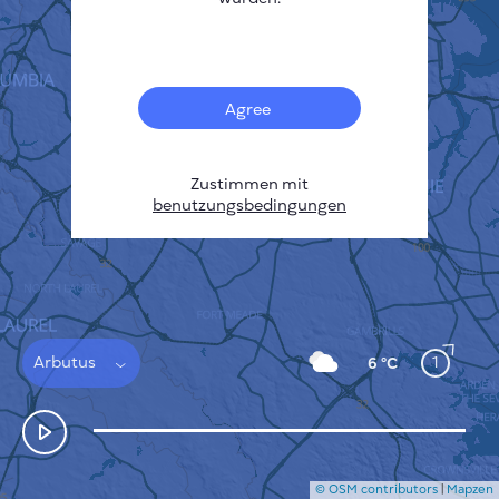
Français
Sensoren
Heatmap zur Verschmutzung
Temperatur Hot-Spots
Agree
Wind
FUNKTIONSWEISE
FORSCHUNG
DATENSCHUTZBESTIMMUNGEN
Zustimmen mit
benutzungsbedingungen
BEDINGUNGEN UND KONDITIONEN
INSTALLATIONSANLEITUNG
API
FAQ
KONTAKT
Arbutus
1
6 °C
© OSM contributors
|
Mapzen