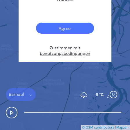
Français
Sensoren
Heatmap zur Verschmutzung
Temperatur Hot-Spots
Agree
Wind
FUNKTIONSWEISE
FORSCHUNG
DATENSCHUTZBESTIMMUNGEN
Zustimmen mit
benutzungsbedingungen
BEDINGUNGEN UND KONDITIONEN
INSTALLATIONSANLEITUNG
API
FAQ
KONTAKT
Barnaul
0
-5 °C
© OSM contributors
|
Mapzen