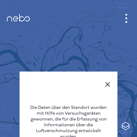
ANMELDEN
STADTPLAN
SENSOR NEBO
ÜBER UNS
SPRACHE DER SEITE
English
Česky
Die Daten über den Standort wurden
mit Hilfe von Versuchsgeräten
Deutsch
gewonnen, die für die Erfassung von
Informationen über die
Español
Luftverschmutzung entwickelt
wurden.