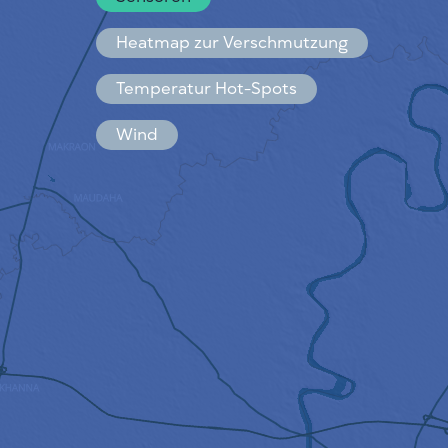
Español
Français
Heatmap zur Verschmutzung
Temperatur Hot-Spots
Wind
FUNKTIONSWEISE
FORSCHUNG
DATENSCHUTZBESTIMMUNGEN
BEDINGUNGEN UND KONDITIONEN
INSTALLATIONSANLEITUNG
API
FAQ
KONTAKT