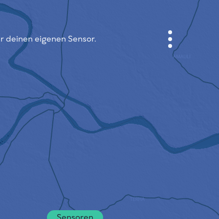
ir deinen eigenen Sensor.
ANMELDEN
STADTPLAN
SENSOR NEBO
ÜBER UNS
SPRACHE DER SEITE
English
Česky
Deutsch
Sensoren