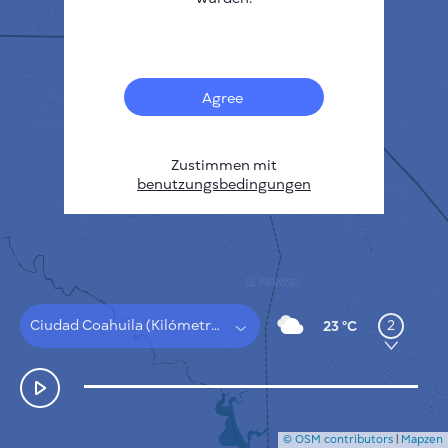
Français
Sensoren
Heatmap zur Verschmutzung
Temperatur Hot-Spots
Agree
Wind
FUNKTIONSWEISE
FORSCHUNG
DATENSCHUTZBESTIMMUNGEN
Zustimmen mit
benutzungsbedingungen
BEDINGUNGEN UND KONDITIONEN
INSTALLATIONSANLEITUNG
API
FAQ
KONTAKT
Ciudad Coahuila (Kilómetro Cincuenta y Siete)
2
23 °C
© OSM contributors
|
Mapzen