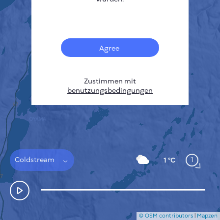
Français
Sensoren
Heatmap zur Verschmutzung
Temperatur Hot-Spots
Agree
Wind
FUNKTIONSWEISE
FORSCHUNG
DATENSCHUTZBESTIMMUNGEN
Zustimmen mit
benutzungsbedingungen
BEDINGUNGEN UND KONDITIONEN
INSTALLATIONSANLEITUNG
API
FAQ
KONTAKT
Coldstream
1
1 °C
© OSM contributors
|
Mapzen