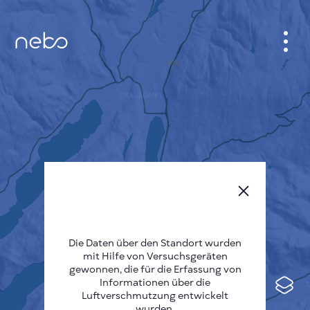
ANMELDEN
STADTPLAN
SENSOR NEBO
ÜBER UNS
SPRACHE DER SEITE
English
Česky
Die Daten über den Standort wurden
mit Hilfe von Versuchsgeräten
Deutsch
gewonnen, die für die Erfassung von
Informationen über die
Español
Luftverschmutzung entwickelt
wurden.