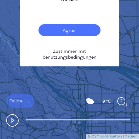
Français
Sensoren
Heatmap zur Verschmutzung
Temperatur Hot-Spots
Agree
Wind
FUNKTIONSWEISE
FORSCHUNG
DATENSCHUTZBESTIMMUNGEN
Zustimmen mit
benutzungsbedingungen
BEDINGUNGEN UND KONDITIONEN
INSTALLATIONSANLEITUNG
API
FAQ
KONTAKT
Felida
2
9 °C
© OSM contributors
|
Mapzen