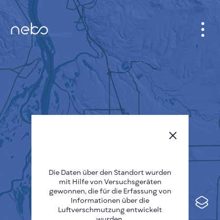
ANMELDEN
STADTPLAN
SENSOR NEBO
ÜBER UNS
SPRACHE DER SEITE
English
Česky
Die Daten über den Standort wurden
mit Hilfe von Versuchsgeräten
Deutsch
gewonnen, die für die Erfassung von
Informationen über die
Español
Luftverschmutzung entwickelt
wurden.