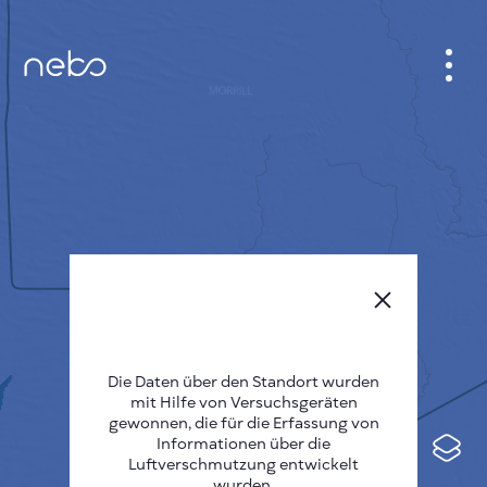
ANMELDEN
STADTPLAN
SENSOR NEBO
ÜBER UNS
SPRACHE DER SEITE
English
Česky
Die Daten über den Standort wurden
mit Hilfe von Versuchsgeräten
Deutsch
gewonnen, die für die Erfassung von
Informationen über die
Español
Luftverschmutzung entwickelt
wurden.