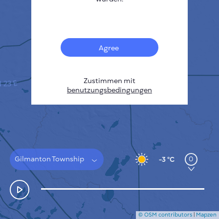
Français
Sensoren
Heatmap zur Verschmutzung
Temperatur Hot-Spots
Agree
Wind
FUNKTIONSWEISE
FORSCHUNG
DATENSCHUTZBESTIMMUNGEN
Zustimmen mit
benutzungsbedingungen
BEDINGUNGEN UND KONDITIONEN
INSTALLATIONSANLEITUNG
API
FAQ
KONTAKT
Gilmanton Township
0
-3 °C
© OSM contributors
|
Mapzen