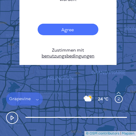
Français
Sensoren
Heatmap zur Verschmutzung
Temperatur Hot-Spots
Agree
Wind
FUNKTIONSWEISE
FORSCHUNG
DATENSCHUTZBESTIMMUNGEN
Zustimmen mit
benutzungsbedingungen
BEDINGUNGEN UND KONDITIONEN
INSTALLATIONSANLEITUNG
API
FAQ
KONTAKT
Grapevine
2
24 °C
© OSM contributors
|
Mapzen