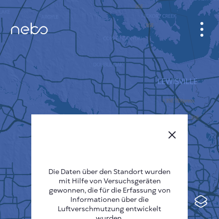
ANMELDEN
STADTPLAN
SENSOR NEBO
ÜBER UNS
SPRACHE DER SEITE
English
Česky
Die Daten über den Standort wurden
mit Hilfe von Versuchsgeräten
Deutsch
gewonnen, die für die Erfassung von
Informationen über die
Español
Luftverschmutzung entwickelt
wurden.