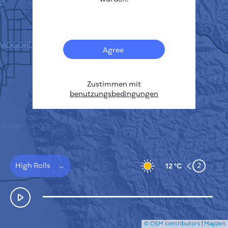
Français
Sensoren
Heatmap zur Verschmutzung
Temperatur Hot-Spots
Agree
Wind
FUNKTIONSWEISE
FORSCHUNG
DATENSCHUTZBESTIMMUNGEN
Zustimmen mit
benutzungsbedingungen
BEDINGUNGEN UND KONDITIONEN
INSTALLATIONSANLEITUNG
API
FAQ
KONTAKT
High Rolls
2
12 °C
© OSM contributors
|
Mapzen