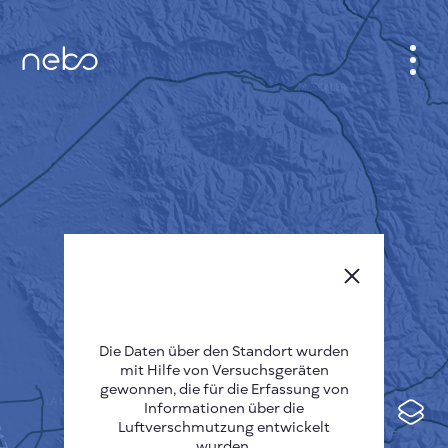
ANMELDEN
STADTPLAN
SENSOR NEBO
ÜBER UNS
SPRACHE DER SEITE
English
Česky
Die Daten über den Standort wurden
mit Hilfe von Versuchsgeräten
Deutsch
gewonnen, die für die Erfassung von
Informationen über die
Español
Luftverschmutzung entwickelt
wurden.