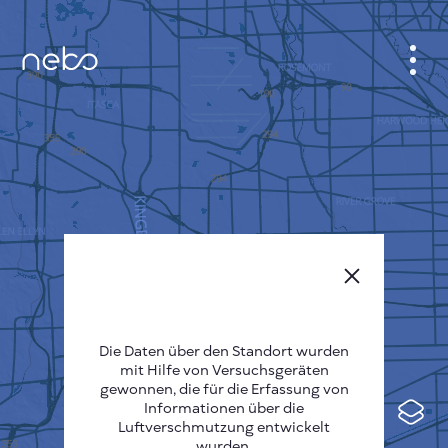
ANMELDEN
STADTPLAN
SENSOR NEBO
ÜBER UNS
SPRACHE DER SEITE
English
Česky
Die Daten über den Standort wurden
mit Hilfe von Versuchsgeräten
Deutsch
gewonnen, die für die Erfassung von
Informationen über die
Español
Luftverschmutzung entwickelt
wurden.