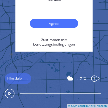
Français
Sensoren
Heatmap zur Verschmutzung
Temperatur Hot-Spots
Agree
Wind
FUNKTIONSWEISE
FORSCHUNG
DATENSCHUTZBESTIMMUNGEN
Zustimmen mit
benutzungsbedingungen
BEDINGUNGEN UND KONDITIONEN
INSTALLATIONSANLEITUNG
API
FAQ
KONTAKT
Hinsdale
1
7 °C
© OSM contributors
|
Mapzen