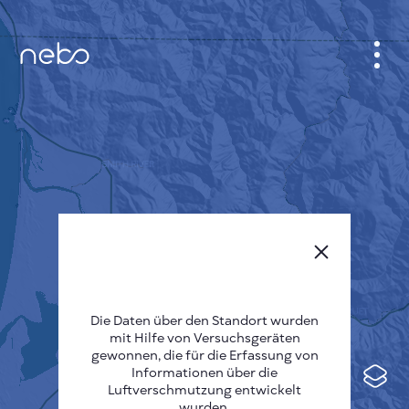
ANMELDEN
STADTPLAN
SENSOR NEBO
ÜBER UNS
SPRACHE DER SEITE
English
Česky
Die Daten über den Standort wurden
mit Hilfe von Versuchsgeräten
Deutsch
gewonnen, die für die Erfassung von
Informationen über die
Español
Luftverschmutzung entwickelt
wurden.