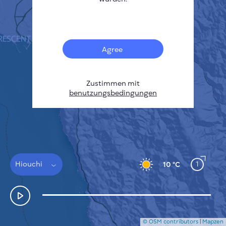
Français
Sensoren
Heatmap zur Verschmutzung
Temperatur Hot-Spots
Agree
Wind
FUNKTIONSWEISE
FORSCHUNG
DATENSCHUTZBESTIMMUNGEN
Zustimmen mit
benutzungsbedingungen
BEDINGUNGEN UND KONDITIONEN
INSTALLATIONSANLEITUNG
API
FAQ
KONTAKT
Hiouchi
1
10 °C
© OSM contributors
|
Mapzen