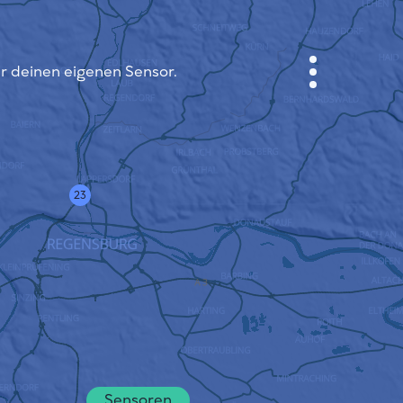
ir deinen eigenen Sensor.
ANMELDEN
STADTPLAN
SENSOR NEBO
23
ÜBER UNS
SPRACHE DER SEITE
English
Česky
Deutsch
Sensoren