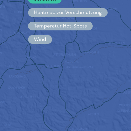
Español
Français
Heatmap zur Verschmutzung
Temperatur Hot-Spots
Wind
FUNKTIONSWEISE
FORSCHUNG
DATENSCHUTZBESTIMMUNGEN
BEDINGUNGEN UND KONDITIONEN
INSTALLATIONSANLEITUNG
API
FAQ
KONTAKT