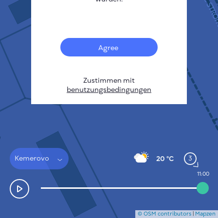
21
Français
Sensoren
Heatmap zur Verschmutzung
Temperatur Hot-Spots
Agree
Wind
FUNKTIONSWEISE
FORSCHUNG
DATENSCHUTZBESTIMMUNGEN
Zustimmen mit
benutzungsbedingungen
BEDINGUNGEN UND KONDITIONEN
INSTALLATIONSANLEITUNG
API
FAQ
KONTAKT
Kemerovo
3
20 °C
11:00
© OSM contributors
|
Mapzen