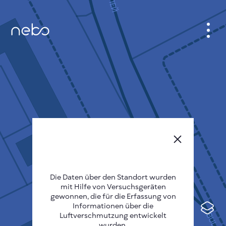
ANMELDEN
STADTPLAN
SENSOR NEBO
ÜBER UNS
SPRACHE DER SEITE
English
Česky
Die Daten über den Standort wurden
mit Hilfe von Versuchsgeräten
Deutsch
gewonnen, die für die Erfassung von
Informationen über die
Español
Luftverschmutzung entwickelt
wurden.