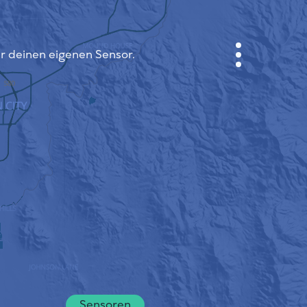
ir deinen eigenen Sensor.
ANMELDEN
STADTPLAN
SENSOR NEBO
ÜBER UNS
SPRACHE DER SEITE
English
Česky
Deutsch
Sensoren