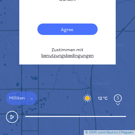
Français
Sensoren
Heatmap zur Verschmutzung
Temperatur Hot-Spots
Agree
Wind
FUNKTIONSWEISE
FORSCHUNG
DATENSCHUTZBESTIMMUNGEN
Zustimmen mit
benutzungsbedingungen
BEDINGUNGEN UND KONDITIONEN
INSTALLATIONSANLEITUNG
API
FAQ
KONTAKT
Milliken
3
12 °C
© OSM contributors
|
Mapzen