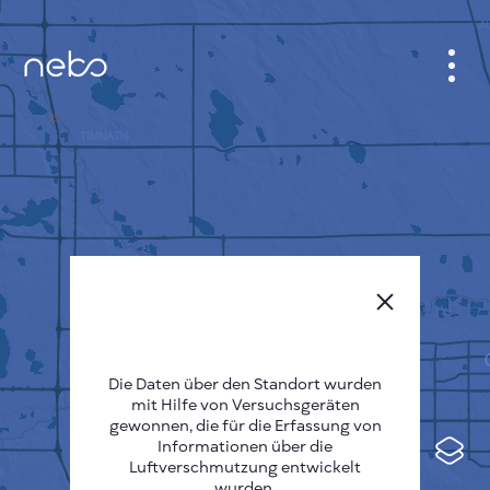
ANMELDEN
STADTPLAN
SENSOR NEBO
ÜBER UNS
SPRACHE DER SEITE
English
Česky
Die Daten über den Standort wurden
mit Hilfe von Versuchsgeräten
Deutsch
gewonnen, die für die Erfassung von
Informationen über die
Español
Luftverschmutzung entwickelt
wurden.