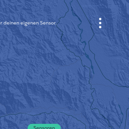
ir deinen eigenen Sensor.
ANMELDEN
STADTPLAN
SENSOR NEBO
ÜBER UNS
SPRACHE DER SEITE
English
Česky
Deutsch
Sensoren