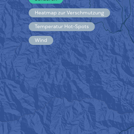
Español
Français
Heatmap zur Verschmutzung
Temperatur Hot-Spots
Wind
FUNKTIONSWEISE
FORSCHUNG
DATENSCHUTZBESTIMMUNGEN
BEDINGUNGEN UND KONDITIONEN
INSTALLATIONSANLEITUNG
API
FAQ
KONTAKT