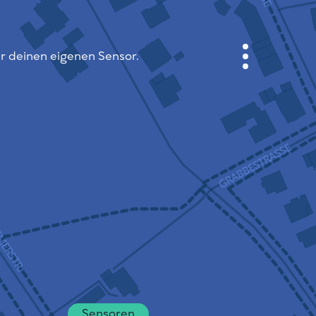
ir deinen eigenen Sensor.
ANMELDEN
STADTPLAN
SENSOR NEBO
ÜBER UNS
SPRACHE DER SEITE
English
Česky
Deutsch
Sensoren