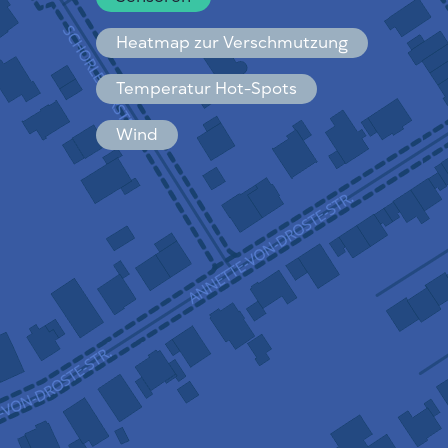
Español
Français
Heatmap zur Verschmutzung
Temperatur Hot-Spots
Wind
FUNKTIONSWEISE
FORSCHUNG
DATENSCHUTZBESTIMMUNGEN
BEDINGUNGEN UND KONDITIONEN
INSTALLATIONSANLEITUNG
API
FAQ
KONTAKT