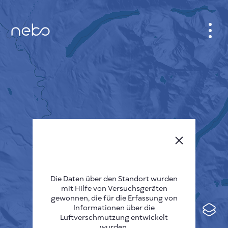
ANMELDEN
STADTPLAN
SENSOR NEBO
ÜBER UNS
SPRACHE DER SEITE
English
Česky
Die Daten über den Standort wurden
mit Hilfe von Versuchsgeräten
Deutsch
gewonnen, die für die Erfassung von
Informationen über die
Español
Luftverschmutzung entwickelt
wurden.