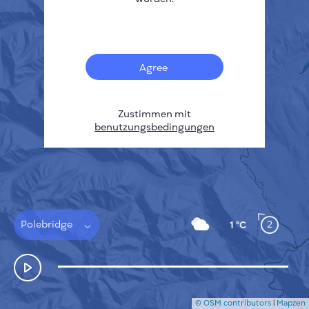
Français
Sensoren
Heatmap zur Verschmutzung
Temperatur Hot-Spots
Agree
Wind
FUNKTIONSWEISE
FORSCHUNG
DATENSCHUTZBESTIMMUNGEN
Zustimmen mit
benutzungsbedingungen
BEDINGUNGEN UND KONDITIONEN
INSTALLATIONSANLEITUNG
API
FAQ
KONTAKT
Polebridge
2
1 °C
© OSM contributors
|
Mapzen