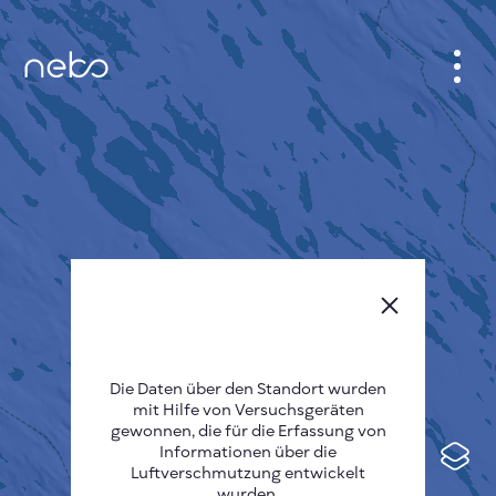
ANMELDEN
STADTPLAN
SENSOR NEBO
ÜBER UNS
SPRACHE DER SEITE
English
Česky
Die Daten über den Standort wurden
mit Hilfe von Versuchsgeräten
Deutsch
gewonnen, die für die Erfassung von
Informationen über die
Español
Luftverschmutzung entwickelt
wurden.