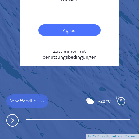
Français
Sensoren
Heatmap zur Verschmutzung
Temperatur Hot-Spots
Agree
Wind
FUNKTIONSWEISE
FORSCHUNG
DATENSCHUTZBESTIMMUNGEN
Zustimmen mit
benutzungsbedingungen
BEDINGUNGEN UND KONDITIONEN
INSTALLATIONSANLEITUNG
API
FAQ
KONTAKT
Schefferville
5
-22 °C
© OSM contributors
|
Mapzen