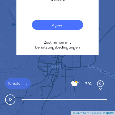
Français
Sensoren
Heatmap zur Verschmutzung
Temperatur Hot-Spots
Agree
Wind
FUNKTIONSWEISE
FORSCHUNG
DATENSCHUTZBESTIMMUNGEN
Zustimmen mit
benutzungsbedingungen
BEDINGUNGEN UND KONDITIONEN
INSTALLATIONSANLEITUNG
API
FAQ
KONTAKT
Tumalo
0
7 °C
© OSM contributors
|
Mapzen