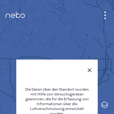
ANMELDEN
STADTPLAN
SENSOR NEBO
ÜBER UNS
SPRACHE DER SEITE
English
Česky
Die Daten über den Standort wurden
mit Hilfe von Versuchsgeräten
Deutsch
gewonnen, die für die Erfassung von
Informationen über die
Español
Luftverschmutzung entwickelt
wurden.