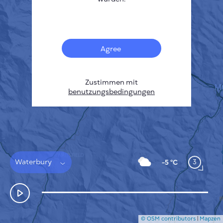
Français
Sensoren
Heatmap zur Verschmutzung
Temperatur Hot-Spots
Agree
Wind
FUNKTIONSWEISE
FORSCHUNG
DATENSCHUTZBESTIMMUNGEN
Zustimmen mit
benutzungsbedingungen
BEDINGUNGEN UND KONDITIONEN
INSTALLATIONSANLEITUNG
API
FAQ
KONTAKT
Waterbury
3
-5 °C
© OSM contributors
|
Mapzen