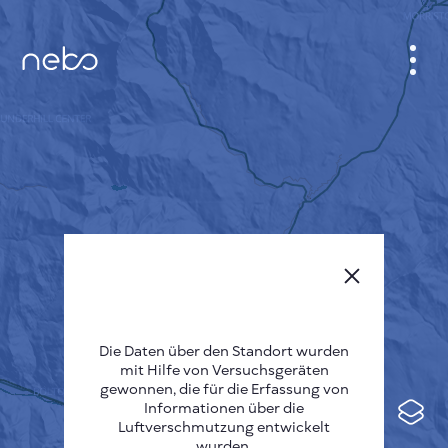
ANMELDEN
STADTPLAN
SENSOR NEBO
ÜBER UNS
SPRACHE DER SEITE
English
Česky
Die Daten über den Standort wurden
mit Hilfe von Versuchsgeräten
Deutsch
gewonnen, die für die Erfassung von
Informationen über die
Español
Luftverschmutzung entwickelt
wurden.