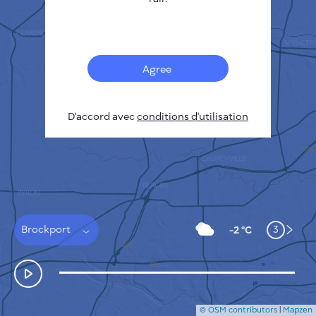
Français
Capteurs
Carte de la pollution
Taches thermiques
Agree
Le vent
COMMENT ÇA MARCHE
RECHERCHE
D'accord avec
POLITIQUE DE CONFIDENTIALITÉ
conditions d'utilisation
CONDITIONS GÉNÉRALES D'UTILISATION
GUIDE D'INSTALLATION
API
FAQ
NOUS CONTACTER
Brockport
3
-2 °C
© OSM contributors
|
Mapzen