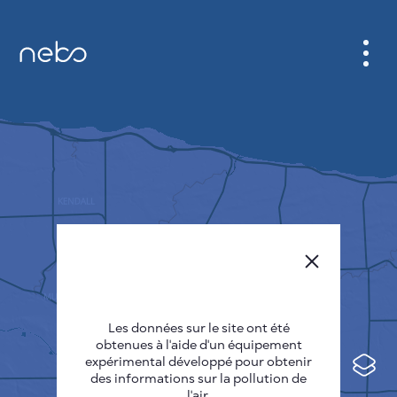
CABINET
CARTES DES VILLES
SENSOR NEBO
A PROPOS DE NOUS
LANGUE DU SITE
English
Česky
Les données sur le site ont été
Deutsch
obtenues à l'aide d'un équipement
expérimental développé pour obtenir
Español
des informations sur la pollution de
l'air.