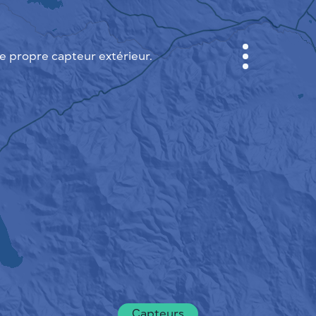
 propre capteur extérieur.
CABINET
CARTES DES VILLES
SENSOR NEBO
A PROPOS DE NOUS
LANGUE DU SITE
English
Česky
Deutsch
Capteurs