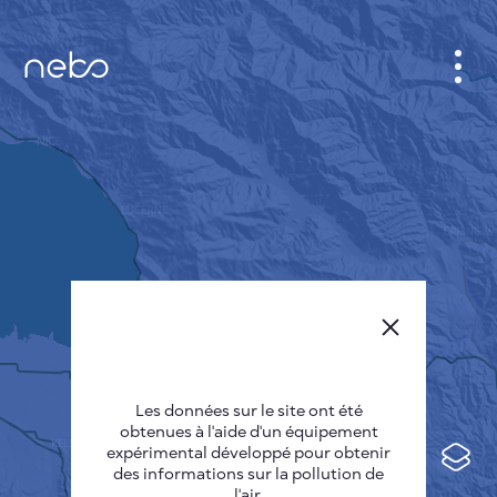
CABINET
CARTES DES VILLES
SENSOR NEBO
A PROPOS DE NOUS
LANGUE DU SITE
English
Česky
Les données sur le site ont été
Deutsch
obtenues à l'aide d'un équipement
expérimental développé pour obtenir
Español
des informations sur la pollution de
l'air.