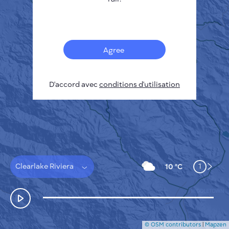
Français
Capteurs
Carte de la pollution
Taches thermiques
Agree
Le vent
COMMENT ÇA MARCHE
RECHERCHE
D'accord avec
POLITIQUE DE CONFIDENTIALITÉ
conditions d'utilisation
CONDITIONS GÉNÉRALES D'UTILISATION
GUIDE D'INSTALLATION
API
FAQ
NOUS CONTACTER
Clearlake Riviera
1
10 °C
© OSM contributors
|
Mapzen