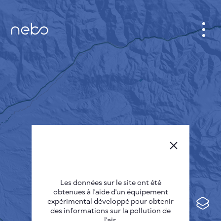
CABINET
CARTES DES VILLES
SENSOR NEBO
A PROPOS DE NOUS
LANGUE DU SITE
English
Česky
Les données sur le site ont été
Deutsch
obtenues à l'aide d'un équipement
expérimental développé pour obtenir
Español
des informations sur la pollution de
l'air.