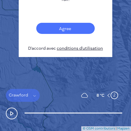
Français
Capteurs
Carte de la pollution
Taches thermiques
Agree
Le vent
COMMENT ÇA MARCHE
RECHERCHE
D'accord avec
POLITIQUE DE CONFIDENTIALITÉ
conditions d'utilisation
CONDITIONS GÉNÉRALES D'UTILISATION
GUIDE D'INSTALLATION
API
FAQ
NOUS CONTACTER
Crawford
2
8 °C
© OSM contributors
|
Mapzen