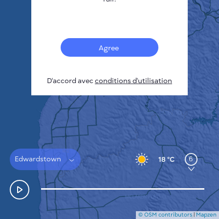
Français
Capteurs
Carte de la pollution
Taches thermiques
Agree
Le vent
COMMENT ÇA MARCHE
RECHERCHE
D'accord avec
POLITIQUE DE CONFIDENTIALITÉ
conditions d'utilisation
CONDITIONS GÉNÉRALES D'UTILISATION
GUIDE D'INSTALLATION
API
FAQ
NOUS CONTACTER
Edwardstown
6
18 °C
© OSM contributors
|
Mapzen