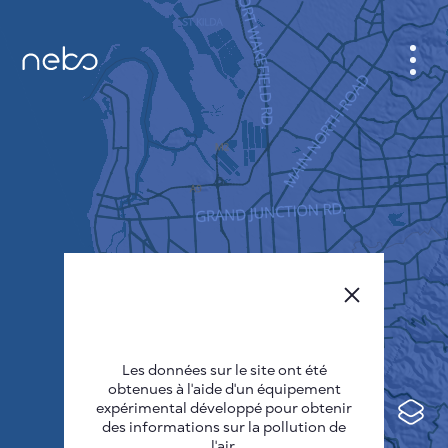
CABINET
CARTES DES VILLES
SENSOR NEBO
A PROPOS DE NOUS
LANGUE DU SITE
English
Česky
Les données sur le site ont été
Deutsch
obtenues à l'aide d'un équipement
expérimental développé pour obtenir
Español
des informations sur la pollution de
l'air.