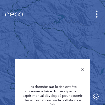
CABINET
CARTES DES VILLES
SENSOR NEBO
A PROPOS DE NOUS
LANGUE DU SITE
English
Česky
Les données sur le site ont été
Deutsch
obtenues à l'aide d'un équipement
expérimental développé pour obtenir
Español
des informations sur la pollution de
l'air.