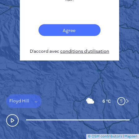
Français
Capteurs
Carte de la pollution
Taches thermiques
Agree
Le vent
COMMENT ÇA MARCHE
RECHERCHE
D'accord avec
POLITIQUE DE CONFIDENTIALITÉ
conditions d'utilisation
CONDITIONS GÉNÉRALES D'UTILISATION
GUIDE D'INSTALLATION
API
FAQ
NOUS CONTACTER
Floyd Hill
5
6 °C
© OSM contributors
|
Mapzen