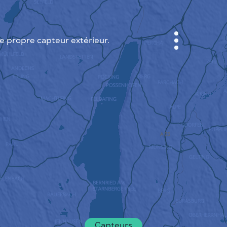
 propre capteur extérieur.
CABINET
CARTES DES VILLES
SENSOR NEBO
A PROPOS DE NOUS
LANGUE DU SITE
English
Česky
Deutsch
Capteurs