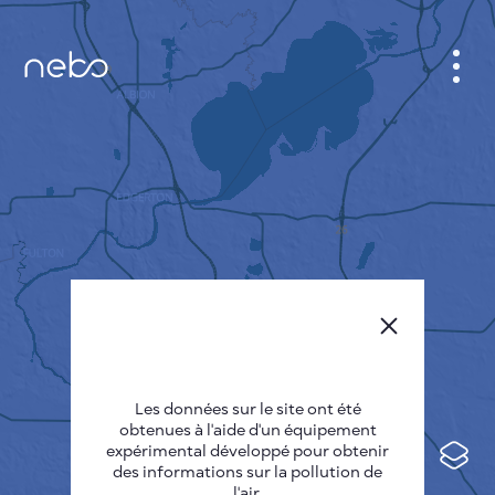
CABINET
CARTES DES VILLES
SENSOR NEBO
A PROPOS DE NOUS
LANGUE DU SITE
English
Česky
Les données sur le site ont été
Deutsch
obtenues à l'aide d'un équipement
expérimental développé pour obtenir
Español
des informations sur la pollution de
l'air.