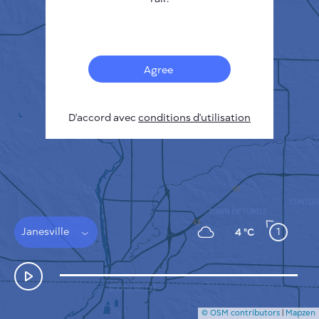
Français
Capteurs
Carte de la pollution
Taches thermiques
Agree
Le vent
COMMENT ÇA MARCHE
RECHERCHE
D'accord avec
POLITIQUE DE CONFIDENTIALITÉ
conditions d'utilisation
CONDITIONS GÉNÉRALES D'UTILISATION
GUIDE D'INSTALLATION
API
FAQ
NOUS CONTACTER
Janesville
1
4 °C
© OSM contributors
|
Mapzen