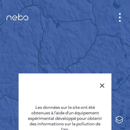
CABINET
CARTES DES VILLES
SENSOR NEBO
A PROPOS DE NOUS
LANGUE DU SITE
English
Česky
Les données sur le site ont été
Deutsch
obtenues à l'aide d'un équipement
expérimental développé pour obtenir
Español
des informations sur la pollution de
l'air.