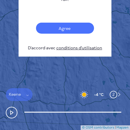
Français
Capteurs
Carte de la pollution
Taches thermiques
Agree
Le vent
COMMENT ÇA MARCHE
RECHERCHE
D'accord avec
POLITIQUE DE CONFIDENTIALITÉ
conditions d'utilisation
CONDITIONS GÉNÉRALES D'UTILISATION
GUIDE D'INSTALLATION
API
FAQ
NOUS CONTACTER
Keene
2
-4 °C
© OSM contributors
|
Mapzen