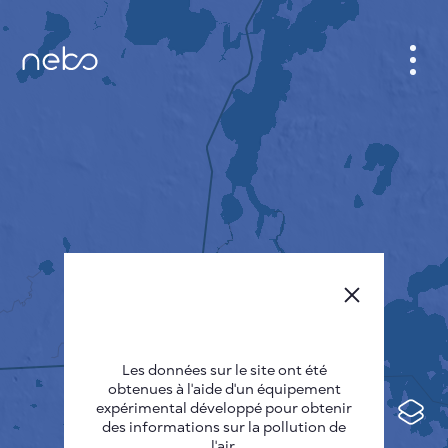
CABINET
CARTES DES VILLES
SENSOR NEBO
A PROPOS DE NOUS
LANGUE DU SITE
English
Česky
Les données sur le site ont été
Deutsch
obtenues à l'aide d'un équipement
expérimental développé pour obtenir
Español
des informations sur la pollution de
l'air.