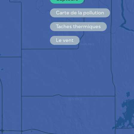
Español
Français
Carte de la pollution
Taches thermiques
Le vent
COMMENT ÇA MARCHE
RECHERCHE
POLITIQUE DE CONFIDENTIALITÉ
CONDITIONS GÉNÉRALES
D'UTILISATION
GUIDE D'INSTALLATION
API
FAQ
NOUS CONTACTER