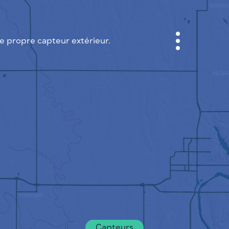
 propre capteur extérieur.
CABINET
CARTES DES VILLES
SENSOR NEBO
A PROPOS DE NOUS
LANGUE DU SITE
English
Česky
Deutsch
Capteurs