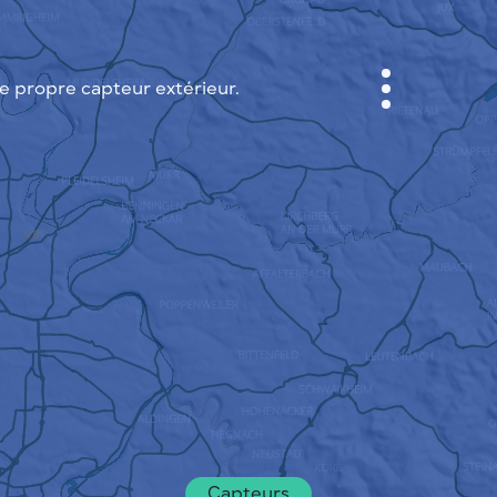
 propre capteur extérieur.
CABINET
CARTES DES VILLES
SENSOR NEBO
A PROPOS DE NOUS
LANGUE DU SITE
English
Česky
Deutsch
Capteurs