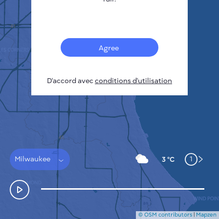
Français
Capteurs
Carte de la pollution
Taches thermiques
Agree
Le vent
COMMENT ÇA MARCHE
RECHERCHE
D'accord avec
POLITIQUE DE CONFIDENTIALITÉ
conditions d'utilisation
CONDITIONS GÉNÉRALES D'UTILISATION
GUIDE D'INSTALLATION
API
FAQ
NOUS CONTACTER
Milwaukee
1
3 °C
© OSM contributors
|
Mapzen