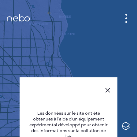
CABINET
CARTES DES VILLES
SENSOR NEBO
A PROPOS DE NOUS
LANGUE DU SITE
English
Česky
Les données sur le site ont été
Deutsch
obtenues à l'aide d'un équipement
expérimental développé pour obtenir
Español
des informations sur la pollution de
l'air.