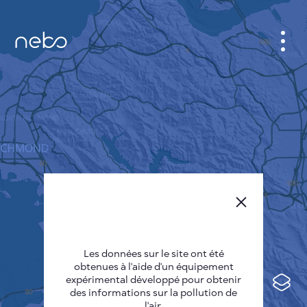
CABINET
CARTES DES VILLES
SENSOR NEBO
A PROPOS DE NOUS
LANGUE DU SITE
English
Česky
Les données sur le site ont été
Deutsch
obtenues à l'aide d'un équipement
expérimental développé pour obtenir
Español
des informations sur la pollution de
l'air.