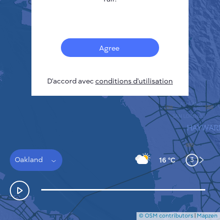
Français
Capteurs
Carte de la pollution
Taches thermiques
Agree
Le vent
COMMENT ÇA MARCHE
RECHERCHE
D'accord avec
POLITIQUE DE CONFIDENTIALITÉ
conditions d'utilisation
CONDITIONS GÉNÉRALES D'UTILISATION
GUIDE D'INSTALLATION
API
FAQ
NOUS CONTACTER
Oakland
3
16 °C
© OSM contributors
|
Mapzen