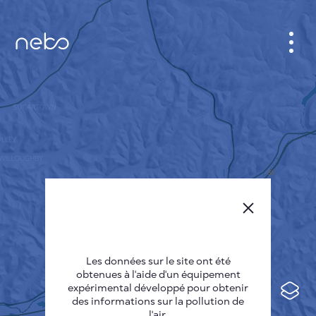
CABINET
CARTES DES VILLES
SENSOR NEBO
A PROPOS DE NOUS
LANGUE DU SITE
English
Česky
Les données sur le site ont été
Deutsch
obtenues à l'aide d'un équipement
expérimental développé pour obtenir
Español
des informations sur la pollution de
l'air.