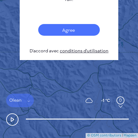
Français
Capteurs
Carte de la pollution
Taches thermiques
Agree
Le vent
COMMENT ÇA MARCHE
RECHERCHE
D'accord avec
POLITIQUE DE CONFIDENTIALITÉ
conditions d'utilisation
CONDITIONS GÉNÉRALES D'UTILISATION
GUIDE D'INSTALLATION
API
FAQ
NOUS CONTACTER
Olean
0
-1 °C
© OSM contributors
|
Mapzen