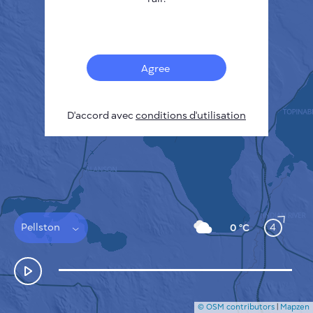
Français
Capteurs
Carte de la pollution
Taches thermiques
Agree
Le vent
COMMENT ÇA MARCHE
RECHERCHE
D'accord avec
POLITIQUE DE CONFIDENTIALITÉ
conditions d'utilisation
CONDITIONS GÉNÉRALES D'UTILISATION
GUIDE D'INSTALLATION
API
FAQ
NOUS CONTACTER
Pellston
4
0 °C
© OSM contributors
|
Mapzen