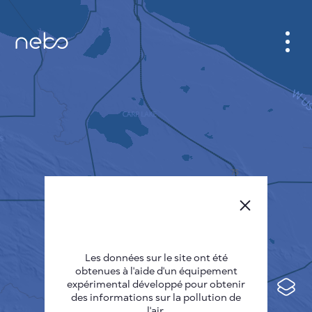
CABINET
CARTES DES VILLES
SENSOR NEBO
A PROPOS DE NOUS
LANGUE DU SITE
English
Česky
Les données sur le site ont été
Deutsch
obtenues à l'aide d'un équipement
expérimental développé pour obtenir
Español
des informations sur la pollution de
l'air.