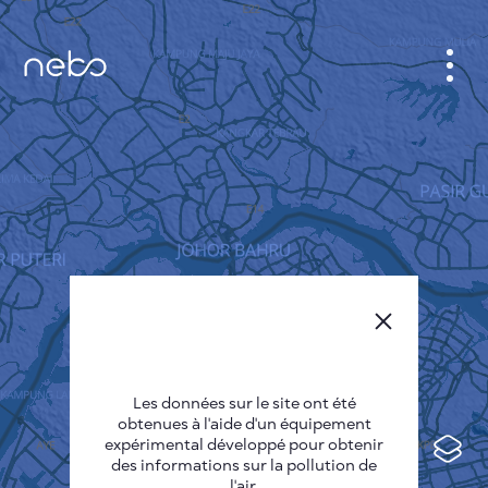
CABINET
CARTES DES VILLES
SENSOR NEBO
A PROPOS DE NOUS
LANGUE DU SITE
English
Česky
Les données sur le site ont été
Deutsch
obtenues à l'aide d'un équipement
expérimental développé pour obtenir
Español
des informations sur la pollution de
l'air.