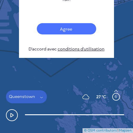
Français
Capteurs
Carte de la pollution
Taches thermiques
Agree
Le vent
COMMENT ÇA MARCHE
RECHERCHE
D'accord avec
POLITIQUE DE CONFIDENTIALITÉ
conditions d'utilisation
CONDITIONS GÉNÉRALES D'UTILISATION
GUIDE D'INSTALLATION
API
FAQ
NOUS CONTACTER
Queenstown
6
27 °C
© OSM contributors
|
Mapzen