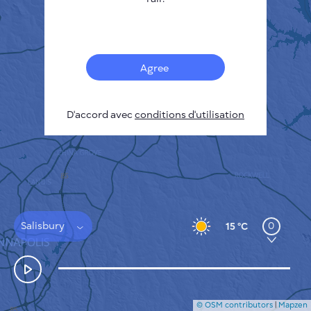
Français
Capteurs
Carte de la pollution
Taches thermiques
Agree
Le vent
COMMENT ÇA MARCHE
RECHERCHE
D'accord avec
POLITIQUE DE CONFIDENTIALITÉ
conditions d'utilisation
CONDITIONS GÉNÉRALES D'UTILISATION
GUIDE D'INSTALLATION
API
FAQ
NOUS CONTACTER
Salisbury
0
15 °C
© OSM contributors
|
Mapzen