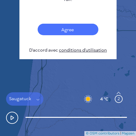
Français
Capteurs
Carte de la pollution
Taches thermiques
Agree
Le vent
COMMENT ÇA MARCHE
RECHERCHE
D'accord avec
POLITIQUE DE CONFIDENTIALITÉ
conditions d'utilisation
CONDITIONS GÉNÉRALES D'UTILISATION
GUIDE D'INSTALLATION
API
FAQ
NOUS CONTACTER
Saugatuck
2
4 °C
© OSM contributors
|
Mapzen