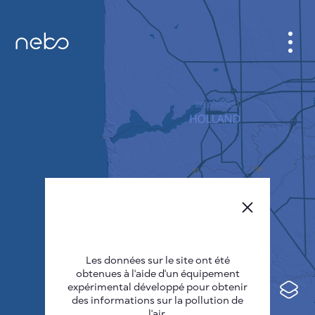
CABINET
CARTES DES VILLES
SENSOR NEBO
A PROPOS DE NOUS
LANGUE DU SITE
English
Česky
Les données sur le site ont été
Deutsch
obtenues à l'aide d'un équipement
expérimental développé pour obtenir
Español
des informations sur la pollution de
l'air.