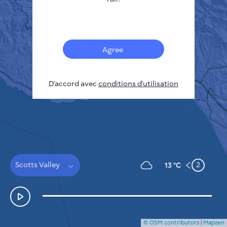
Français
Capteurs
Carte de la pollution
Taches thermiques
Agree
Le vent
COMMENT ÇA MARCHE
RECHERCHE
D'accord avec
POLITIQUE DE CONFIDENTIALITÉ
conditions d'utilisation
CONDITIONS GÉNÉRALES D'UTILISATION
GUIDE D'INSTALLATION
API
FAQ
NOUS CONTACTER
Scotts Valley
2
13 °C
© OSM contributors
|
Mapzen