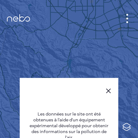
CABINET
CARTES DES VILLES
SENSOR NEBO
A PROPOS DE NOUS
LANGUE DU SITE
English
Česky
Les données sur le site ont été
Deutsch
obtenues à l'aide d'un équipement
expérimental développé pour obtenir
Español
des informations sur la pollution de
l'air.