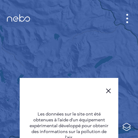
CABINET
CARTES DES VILLES
SENSOR NEBO
A PROPOS DE NOUS
LANGUE DU SITE
English
Česky
Les données sur le site ont été
Deutsch
obtenues à l'aide d'un équipement
expérimental développé pour obtenir
Español
des informations sur la pollution de
l'air.