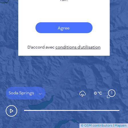
Français
Capteurs
Carte de la pollution
Taches thermiques
Agree
Le vent
COMMENT ÇA MARCHE
RECHERCHE
D'accord avec
POLITIQUE DE CONFIDENTIALITÉ
conditions d'utilisation
CONDITIONS GÉNÉRALES D'UTILISATION
GUIDE D'INSTALLATION
API
FAQ
NOUS CONTACTER
Soda Springs
1
0 °C
© OSM contributors
|
Mapzen