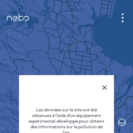
CABINET
CARTES DES VILLES
SENSOR NEBO
A PROPOS DE NOUS
LANGUE DU SITE
English
Česky
Les données sur le site ont été
Deutsch
obtenues à l'aide d'un équipement
expérimental développé pour obtenir
Español
des informations sur la pollution de
l'air.