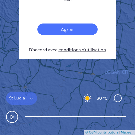
Français
Capteurs
Carte de la pollution
Taches thermiques
Agree
Le vent
COMMENT ÇA MARCHE
RECHERCHE
D'accord avec
POLITIQUE DE CONFIDENTIALITÉ
conditions d'utilisation
CONDITIONS GÉNÉRALES D'UTILISATION
GUIDE D'INSTALLATION
API
FAQ
NOUS CONTACTER
St Lucia
1
30 °C
© OSM contributors
|
Mapzen