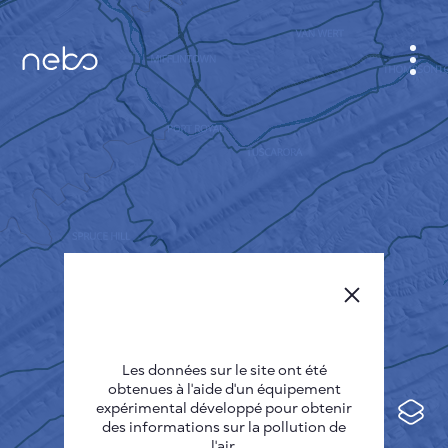
CABINET
CARTES DES VILLES
SENSOR NEBO
A PROPOS DE NOUS
LANGUE DU SITE
English
Česky
Les données sur le site ont été
Deutsch
obtenues à l'aide d'un équipement
expérimental développé pour obtenir
Español
des informations sur la pollution de
l'air.