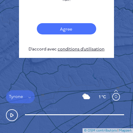
Français
Capteurs
Carte de la pollution
Taches thermiques
Agree
Le vent
COMMENT ÇA MARCHE
RECHERCHE
D'accord avec
POLITIQUE DE CONFIDENTIALITÉ
conditions d'utilisation
CONDITIONS GÉNÉRALES D'UTILISATION
GUIDE D'INSTALLATION
API
FAQ
NOUS CONTACTER
Tyrone
0
1 °C
© OSM contributors
|
Mapzen