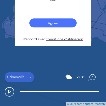
Français
Capteurs
Carte de la pollution
Taches thermiques
Agree
Le vent
COMMENT ÇA MARCHE
RECHERCHE
D'accord avec
POLITIQUE DE CONFIDENTIALITÉ
conditions d'utilisation
CONDITIONS GÉNÉRALES D'UTILISATION
GUIDE D'INSTALLATION
API
FAQ
NOUS CONTACTER
Urbainville
3
-5 °C
© OSM contributors
|
Mapzen