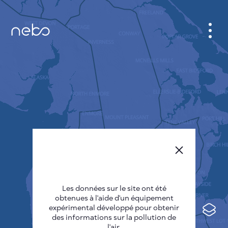
CABINET
CARTES DES VILLES
SENSOR NEBO
A PROPOS DE NOUS
LANGUE DU SITE
English
Česky
Les données sur le site ont été
Deutsch
obtenues à l'aide d'un équipement
expérimental développé pour obtenir
Español
des informations sur la pollution de
l'air.