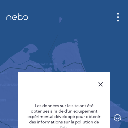
CABINET
CARTES DES VILLES
SENSOR NEBO
A PROPOS DE NOUS
LANGUE DU SITE
English
Česky
Les données sur le site ont été
Deutsch
obtenues à l'aide d'un équipement
expérimental développé pour obtenir
Español
des informations sur la pollution de
l'air.