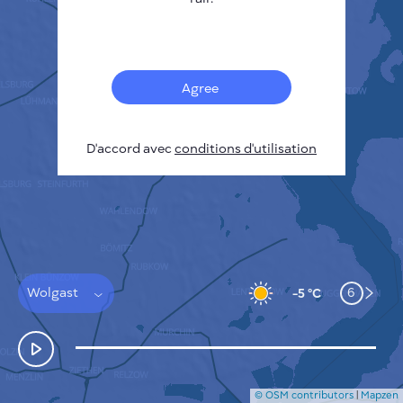
Français
Capteurs
Carte de la pollution
Taches thermiques
Agree
Le vent
COMMENT ÇA MARCHE
RECHERCHE
D'accord avec
POLITIQUE DE CONFIDENTIALITÉ
conditions d'utilisation
CONDITIONS GÉNÉRALES D'UTILISATION
GUIDE D'INSTALLATION
API
FAQ
NOUS CONTACTER
Wolgast
6
-5 °C
© OSM contributors
|
Mapzen