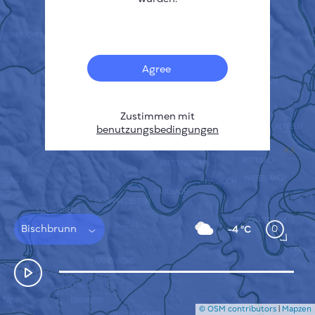
Français
Sensoren
Heatmap zur Verschmutzung
Temperatur Hot-Spots
Agree
Wind
FUNKTIONSWEISE
FORSCHUNG
DATENSCHUTZBESTIMMUNGEN
Zustimmen mit
benutzungsbedingungen
BEDINGUNGEN UND KONDITIONEN
INSTALLATIONSANLEITUNG
API
FAQ
KONTAKT
Bischbrunn
0
-4 °C
© OSM contributors
|
Mapzen