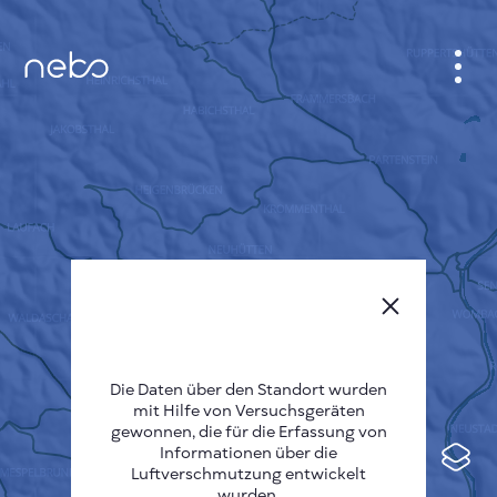
ANMELDEN
STADTPLAN
SENSOR NEBO
ÜBER UNS
SPRACHE DER SEITE
English
Česky
Die Daten über den Standort wurden
mit Hilfe von Versuchsgeräten
Deutsch
gewonnen, die für die Erfassung von
Informationen über die
Español
Luftverschmutzung entwickelt
wurden.