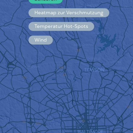
Español
Français
Heatmap zur Verschmutzung
Temperatur Hot-Spots
Wind
FUNKTIONSWEISE
FORSCHUNG
DATENSCHUTZBESTIMMUNGEN
BEDINGUNGEN UND KONDITIONEN
INSTALLATIONSANLEITUNG
API
FAQ
KONTAKT