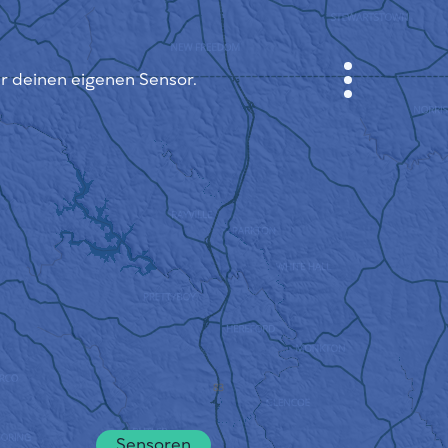
ir deinen eigenen Sensor.
ANMELDEN
STADTPLAN
SENSOR NEBO
ÜBER UNS
SPRACHE DER SEITE
English
Česky
Deutsch
Sensoren