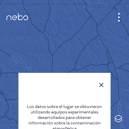
GABINETE
PLANO DE LA CIUDAD
SENSOR NEBO
QUIÉNES SOMOS
IDIOMA DEL SITIO
English
Česky
Los datos sobre el lugar se obtuvieron
Deutsch
utilizando equipos experimentales
desarrollados para obtener
Español
información sobre la contaminación
atmosférica