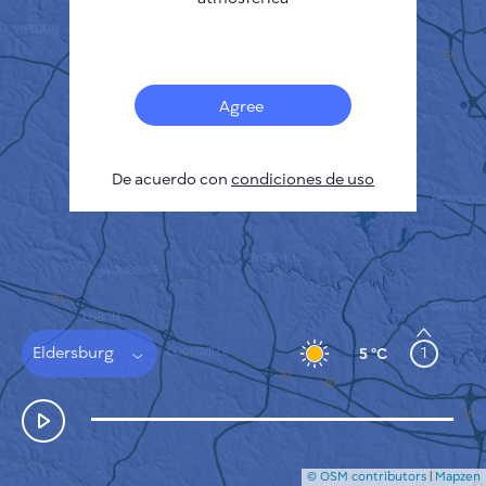
Français
Sensores
Mapa de contaminación
Manchas térmicas
Agree
Viento
CÓMO FUNCIONA
INVESTIGACIÓN
De acuerdo con
POLÍTICA DE PRIVACIDAD
condiciones de uso
CONDICIONES GENERALES
GUÍA DE INSTALACIÓN
API
FAQ
CONTACTE CON NOSOTROS
Eldersburg
1
5 °C
© OSM contributors
|
Mapzen