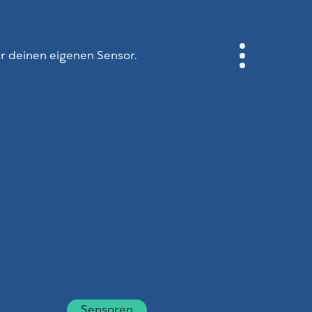
ir deinen eigenen Sensor.
ANMELDEN
STADTPLAN
SENSOR NEBO
ÜBER UNS
SPRACHE DER SEITE
English
Česky
Deutsch
Sensoren