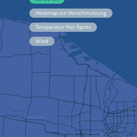
Español
Français
Heatmap zur Verschmutzung
Temperatur Hot-Spots
Wind
FUNKTIONSWEISE
FORSCHUNG
DATENSCHUTZBESTIMMUNGEN
BEDINGUNGEN UND KONDITIONEN
INSTALLATIONSANLEITUNG
API
FAQ
KONTAKT